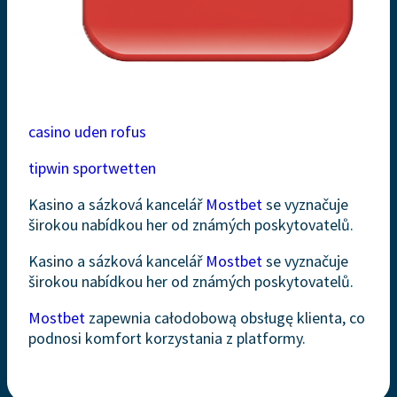
casino uden rofus
tipwin sportwetten
Kasino a sázková kancelář
Mostbet
se vyznačuje
širokou nabídkou her od známých poskytovatelů.
Kasino a sázková kancelář
Mostbet
se vyznačuje
širokou nabídkou her od známých poskytovatelů.
Mostbet
zapewnia całodobową obsługę klienta, co
podnosi komfort korzystania z platformy.
casino-boostwin-uz.net
https://freshbet-casino.gb.net/